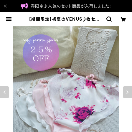
春限定♪人気のセット商品が入荷しました！
【期間限定】初夏のVENUS３枚セット
| FUNTY シルクインナー | made i
n Japan