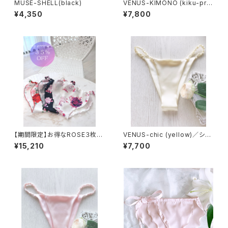
MUSE-SHELL(black)
VENUS-KIMONO (kiku-pret
ty)
¥4,350
¥7,800
【期間限定】お得なROSE３枚セ
VENUS-chic (yellow)／シル
ット
ク100%
¥15,210
¥7,700