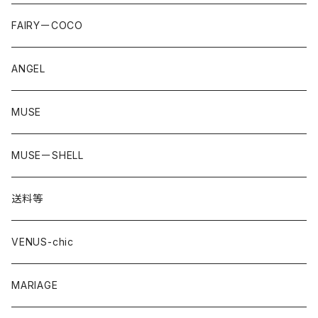
LACE
FAIRYーCOCO
straeberry
ANGEL
MUSE
MUSEーSHELL
送料等
VENUS-chic
MARIAGE