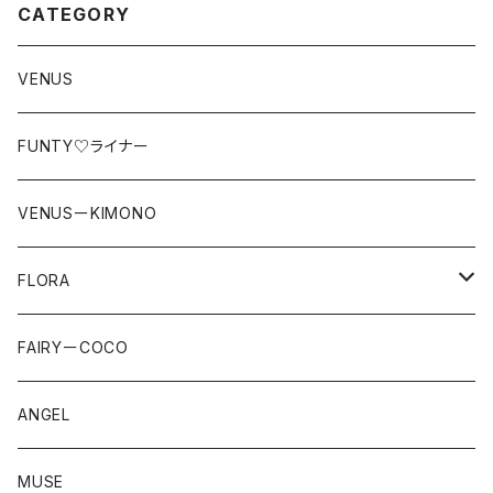
CATEGORY
VENUS
FUNTY♡ライナー
VENUSーKIMONO
FLORA
LACE
FAIRYーCOCO
straeberry
ANGEL
MUSE