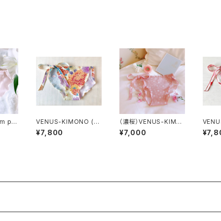
m pin
VENUS-KIMONO (ki
（濃桜）VENUS-KIMO
VENU
%
ku-elegant)
NO
melli
¥7,800
¥7,000
¥7,8