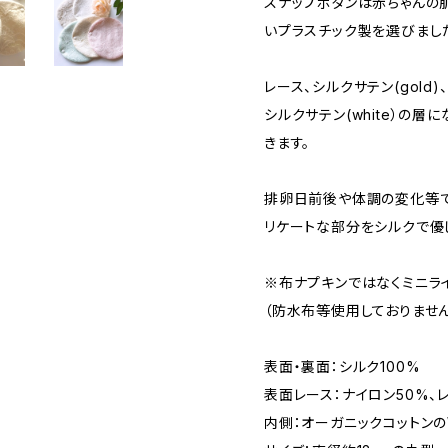
スナップボタンは赤ちゃんの
いプラスチック製を選びまし
レース、シルクサテン(gold
シルクサテン(white）の
きます。
排卵日前後や体調の変化等で
リケートな部分をシルクで優
※布ナプキンではなくミニラ
（防水布等使用しておりませ
表面・裏面：シルク100%
表面レース：ナイロン50%、
内側：オーガニックコットンの