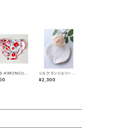
S-KIMONO(ca
シルク ランジェリー ラ
a)
イナー（white）
00
¥2,300