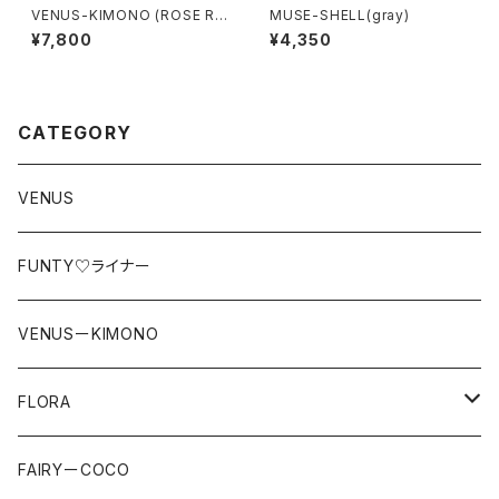
VENUS-KIMONO (ROSE RE
MUSE-SHELL(gray)
D）
¥7,800
¥4,350
CATEGORY
VENUS
FUNTY♡ライナー
VENUSーKIMONO
FLORA
LACE
FAIRYーCOCO