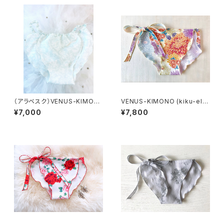
（アラベスク）VENUS-KIMON
VENUS-KIMONO (kiku-ele
O
gant)
¥7,000
¥7,800