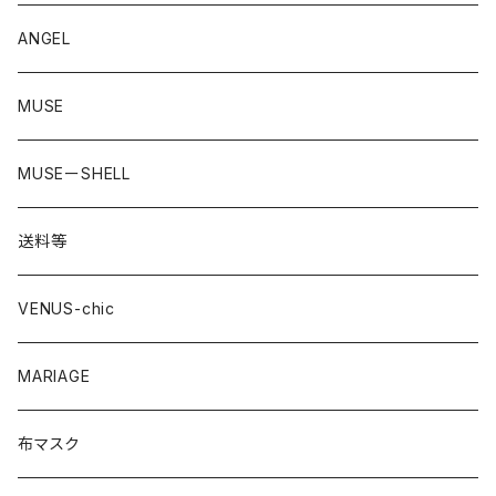
straeberry
ANGEL
MUSE
MUSEーSHELL
送料等
VENUS-chic
MARIAGE
布マスク