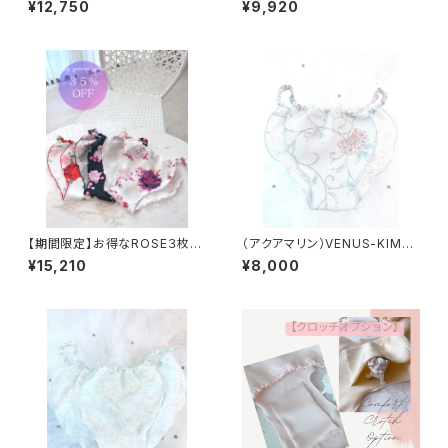
¥12,750
¥9,920
【期間限定】お得なROSE３枚セ
（アクアマリン）VENUS-KIMO
ット
NO
¥15,210
¥8,000