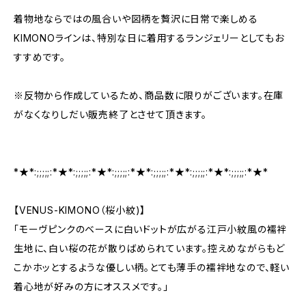
着物地ならではの風合いや図柄を贅沢に日常で楽しめる
KIMONOラインは、特別な日に着用するランジェリーとしてもお
すすめです。
※反物から作成しているため、商品数に限りがございます。在庫
がなくなりしだい販売終了とさせて頂きます。
*★*:;;;;;:*★*:;;;;;:*★*:;;;;;:*★*:;;;;;:*★*:;;;;;:*★*:;;;;;:*★*
【VENUS-KIMONO（桜小紋)】
「モーヴピンクのベースに白いドットが広がる江戸小紋風の襦袢
生地に、白い桜の花が散りばめられています。控えめながらもど
こかホッとするような優しい柄。とても薄手の襦袢地なので、軽い
着心地が好みの方にオススメです。」