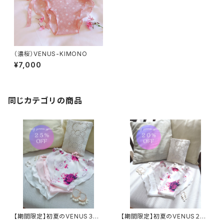
（濃桜）VENUS-KIMONO
¥7,000
同じカテゴリの商品
【期間限定】初夏のVENUS３枚
【期間限定】初夏のVENUS２枚
セット
セット