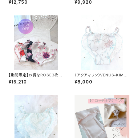
¥12,750
¥9,920
【期間限定】お得なROSE３枚セ
（アクアマリン）VENUS-KIMO
ット
NO
¥15,210
¥8,000