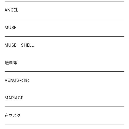
straeberry
ANGEL
MUSE
MUSEーSHELL
送料等
VENUS-chic
MARIAGE
布マスク