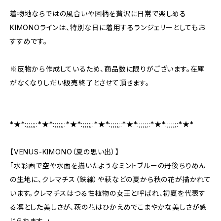
着物地ならではの風合いや図柄を贅沢に日常で楽しめる
KIMONOラインは、特別な日に着用するランジェリーとしてもお
すすめです。
※反物から作成しているため、商品数に限りがございます。在庫
がなくなりしだい販売終了とさせて頂きます。
*★*:;;;;;:*★*:;;;;;:*★*:;;;;;:*★*:;;;;;:*★*:;;;;;:*★*:;;;;;:*★*
【VENUS-KIMONO（夏の思い出）】
「水彩画で空や水面を描いたようなミントブルーの丹後ちりめん
の生地に、クレマチス（鉄線）や萩などの夏から秋の花が描かれて
います。クレマチスはつる性植物の女王と呼ばれ、初夏を代表す
る凛とした美しさが、萩の花はひかえめでこまやかな美しさが感
じられます。」