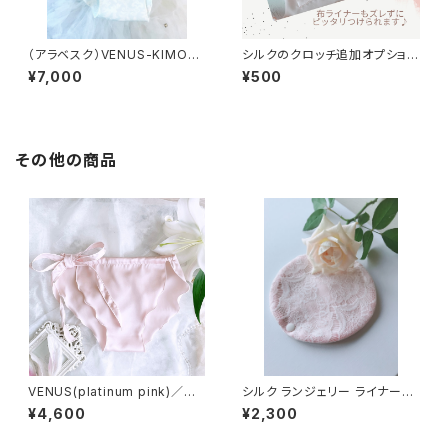
（アラベスク）VENUS-KIMON
シルクのクロッチ追加オプション
O
（VENUSシリーズ用）
¥7,000
¥500
その他の商品
VENUS(platinum pink)／シ
シルク ランジェリー ライナー（p
ルク100%
latinum pink）
¥4,600
¥2,300