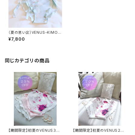
（夏の思い出）VENUS-KIMON
O
¥7,800
同じカテゴリの商品
【期間限定】初夏のVENUS３枚
【期間限定】初夏のVENUS２枚
セット
セット