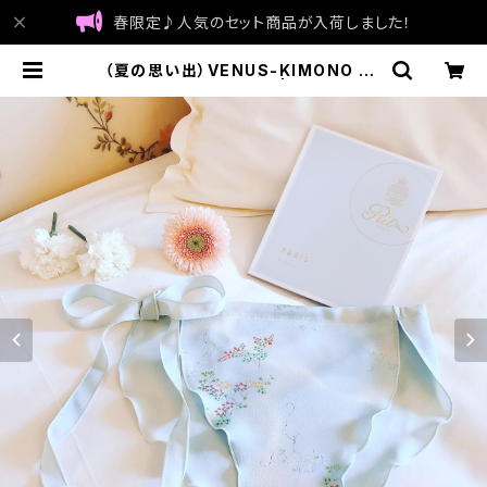
春限定♪人気のセット商品が入荷しました！
（夏の思い出）VENUS-KIMONO | F
UNTY シルクインナー | made in J
apan