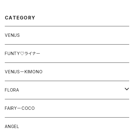
CATEGORY
VENUS
FUNTY♡ライナー
VENUSーKIMONO
FLORA
LACE
FAIRYーCOCO
straeberry
ANGEL