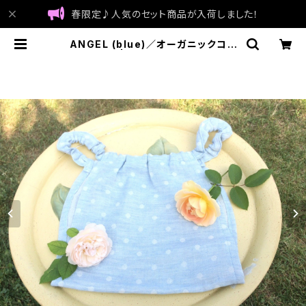
春限定♪人気のセット商品が入荷しました！
ANGEL (blue)／オーガニックコッ
トン100% | FUNTY シルクインナー
| made in Japan