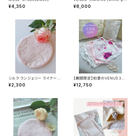
m)
¥4,350
¥8,000
シルク ランジェリー ライナー（p
【期間限定】初夏のVENUS３枚
ink）
セット
¥2,300
¥12,750