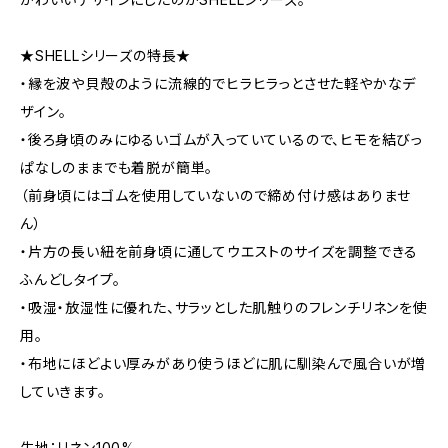
★SHELLシリーズの特長★
・縁を波や貝殻のように流線的でヒラヒラっとさせた軽やかなデ
ザイン。
・後ろ身頃のみにゆるいゴムが入っていているので、ヒモを結びっ
ぱなしのままでも着脱が簡単。
（前身頃にはゴムを使用していないので締め付け感はありませ
ん）
・片方の長い紐を前身頃に通してウエストのサイズを調整できる
ふんどしタイプ。
・吸湿・放湿性に優れた、サラッとした肌触りのフレンチリネンを使
用。
・布地にほどよい厚みがあり使うほどに肌に馴染んで風合いが増
していきます。
生地：リネン100%