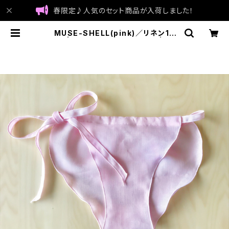
春限定♪人気のセット商品が入荷しました！
MUSE-SHELL(pink)／リネン10
0% | FUNTY シルクインナー | ma
de in Japan