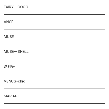
LACE
FAIRYーCOCO
straeberry
ANGEL
MUSE
MUSEーSHELL
送料等
VENUS-chic
MARIAGE