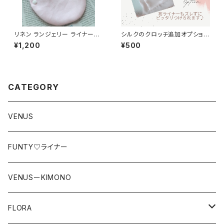
リネン ランジェリー ライナー（p
シルクのクロッチ追加オプション
ink）
（VENUSシリーズ用）
¥1,200
¥500
CATEGORY
VENUS
FUNTY♡ライナー
VENUSーKIMONO
FLORA